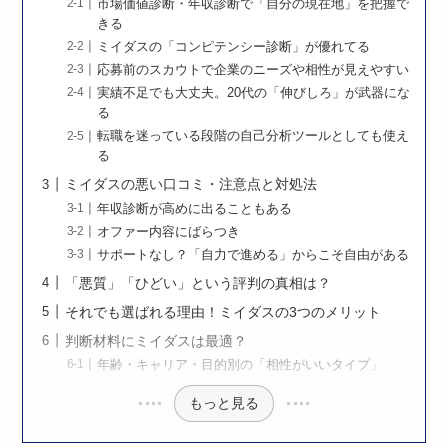
市場価値診断・年収診断で「自分の現在地」を把握で
きる
ミイダスの「コンピテンシー診断」が優れてる
応募前のスカウトで企業のニーズや相性が見えやすい
実績不足でも大丈夫。20代の「伸びしろ」が武器にな
る
転職を迷っている段階の自己分析ツールとしても使え
る
ミイダスの悪い口コミ・注意点と対処法
年収診断が高めに出ることもある
オファー内容にばらつき
サポートなし？「自力で進める」からこそ自由がある
「悪質」「ひどい」という評判の真相は？
それでも選ばれる理由！ミイダスの3つのメリット
判断材料にミイダスは最適？
年齢・キャリア・目的別の「相性がいいタイプ」
もっと見る